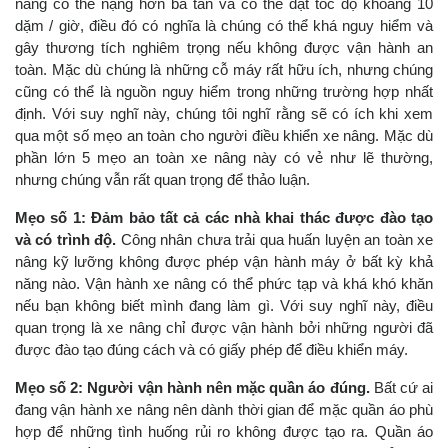
nâng có thể nặng hơn ba tấn và có thể đạt tốc độ khoảng 10
dặm / giờ, điều đó có nghĩa là chúng có thể khá nguy hiểm và
gây thương tích nghiêm trọng nếu không được vận hành an
toàn. Mặc dù chúng là những cỗ máy rất hữu ích, nhưng chúng
cũng có thể là nguồn nguy hiểm trong những trường hợp nhất
định. Với suy nghĩ này, chúng tôi nghĩ rằng sẽ có ích khi xem
qua một số mẹo an toàn cho người điều khiển xe nâng. Mặc dù
phần lớn 5 mẹo an toàn xe nâng này có vẻ như lẽ thường,
nhưng chúng vẫn rất quan trọng để thảo luận.
Mẹo số 1: Đảm bảo tất cả các nhà khai thác được đào tạo
và có trình độ.
Công nhân chưa trải qua huấn luyện an toàn xe
nâng kỹ lưỡng không được phép vận hành máy ở bất kỳ khả
năng nào. Vận hành xe nâng có thể phức tạp và khá khó khăn
nếu bạn không biết mình đang làm gì. Với suy nghĩ này, điều
quan trọng là xe nâng chỉ được vận hành bởi những người đã
được đào tạo đúng cách và có giấy phép để điều khiển máy.
Mẹo số 2: Người vận hành nên mặc quần áo đúng.
Bất cứ ai
đang vận hành xe nâng nên dành thời gian để mặc quần áo phù
hợp để những tình huống rủi ro không được tạo ra. Quần áo