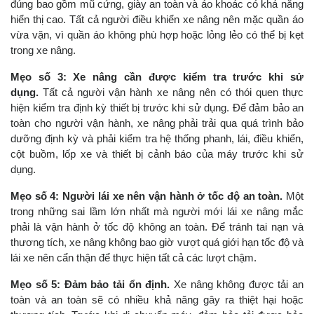
đúng bao gồm mũ cứng, giày an toàn và áo khoác có khả năng
hiển thị cao. Tất cả người điều khiển xe nâng nên mặc quần áo
vừa vặn, vì quần áo không phù hợp hoặc lỏng lẻo có thể bị kẹt
trong xe nâng.
Mẹo số 3: Xe nâng cần được kiểm tra trước khi sử
dụng.
Tất cả người vận hành xe nâng nên có thói quen thực
hiện kiểm tra định kỳ thiết bị trước khi sử dụng. Để đảm bảo an
toàn cho người vận hành, xe nâng phải trải qua quá trình bảo
dưỡng định kỳ và phải kiểm tra hệ thống phanh, lái, điều khiển,
cột buồm, lốp xe và thiết bị cảnh báo của máy trước khi sử
dụng.
Mẹo số 4: Người lái xe nên vận hành ở tốc độ an toàn.
Một
trong những sai lầm lớn nhất mà người mới lái xe nâng mắc
phải là vận hành ở tốc độ không an toàn. Để tránh tai nạn và
thương tích, xe nâng không bao giờ vượt quá giới hạn tốc độ và
lái xe nên cẩn thận để thực hiện tất cả các lượt chậm.
Mẹo số 5: Đảm bảo tải ổn định.
Xe nâng không được tải an
toàn và an toàn sẽ có nhiều khả năng gây ra thiệt hại hoặc