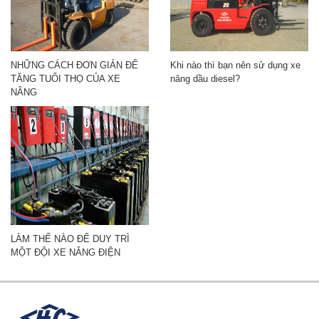
NHỮNG CÁCH ĐƠN GIẢN ĐỂ
Khi nào thì bạn nên sử dụng xe
TĂNG TUỔI THỌ CỦA XE
nâng dầu diesel?
NÂNG
LÀM THẾ NÀO ĐỂ DUY TRÌ
MỘT ĐỘI XE NÂNG ĐIỆN