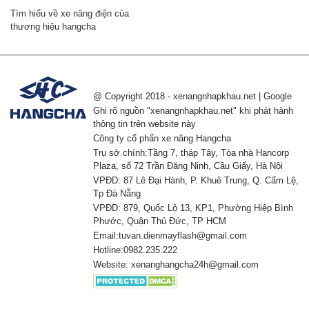
Tìm hiểu về xe nâng điện của
thương hiệu hangcha
@ Copyright 2018 - xenangnhapkhau.net | Google
Ghi rõ nguồn "xenangnhapkhau.net" khi phát hành
thông tin trên website này
Công ty cổ phẩn xe nâng Hangcha
Trụ sở chính:Tầng 7, tháp Tây, Tòa nhà Hancorp
Plaza, số 72 Trần Đăng Ninh, Cầu Giấy, Hà Nội
VPĐD: 87 Lê Đại Hành, P. Khuê Trung, Q. Cẩm Lệ,
Tp Đà Nẵng
VPĐD: 879, Quốc Lộ 13, KP1, Phường Hiệp Bình
Phước, Quận Thủ Đức, TP HCM
Email:tuvan.dienmayflash@gmail.com
Hotline:0982.235.222
Website: xenanghangcha24h@gmail.com