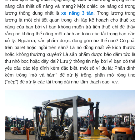
nâng cần thiết để nâng và mang? Một chiếc xe nâng có trọng
lượng thông dụng nhất là
xe nâng 3 tấn
. Trọng lượng trọng
lượng là một chi tiết quan trọng khi lập kế hoạch cho thuê xe
nâng của bạn bởi vì bạn không muốn trả tiền thuê chỉ để thấy
rằng nó không thể nâng một cách an toàn các tải trọng bạn cần
xử lý. Ngoài ra, sản phẩm được đóng gói như thế nào? Có phải
trên pallet hoặc ngồi trên sàn? Là nó đồng nhất về kích thước
hoặc không thường xuyên? Là sản phẩm được bảo đảm tức là
thu nhỏ bọc hoặc dây đai? Lưu ý thông tin này bởi vì bạn có thể
yêu cầu các tệp đính kèm đặc biệt, một số ví dụ là: Phần đính
kèm trống “mỏ và hàm” để xử lý trống, phần mở rộng tine
(“dép”) để xử lý các tải trọng dài như tấm thạch cao, v.v.