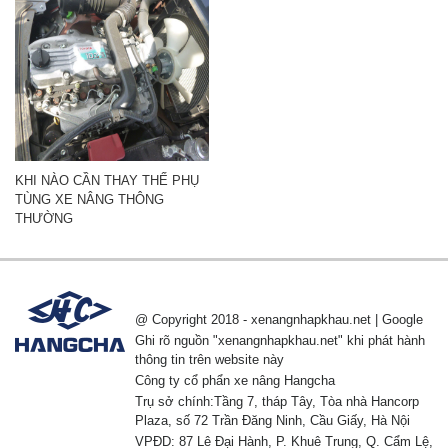
KHI NÀO CẦN THAY THẾ PHỤ
TÙNG XE NÂNG THÔNG
THƯỜNG
@ Copyright 2018 - xenangnhapkhau.net | Google
Ghi rõ nguồn "xenangnhapkhau.net" khi phát hành
thông tin trên website này
Công ty cổ phẩn xe nâng Hangcha
Trụ sở chính:Tầng 7, tháp Tây, Tòa nhà Hancorp
Plaza, số 72 Trần Đăng Ninh, Cầu Giấy, Hà Nội
VPĐD: 87 Lê Đại Hành, P. Khuê Trung, Q. Cẩm Lệ,