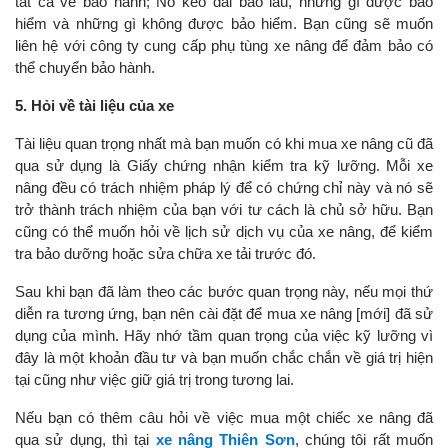
tất cả về bảo hành; Nó kéo dài bao lâu, những gì được bảo
hiểm và những gì không được bảo hiểm. Bạn cũng sẽ muốn
liên hệ với công ty cung cấp
phụ tùng xe nâng
để đảm bảo có
thể chuyển bảo hành.
5. Hỏi về tài liệu của xe
Tài liệu quan trọng nhất mà bạn muốn có khi mua xe nâng cũ đã
qua sử dụng là Giấy chứng nhận kiểm tra kỹ lưỡng. Mỗi xe
nâng đều có trách nhiệm pháp lý để có chứng chỉ này và nó sẽ
trở thành trách nhiệm của bạn với tư cách là chủ sở hữu. Bạn
cũng có thể muốn hỏi về lịch sử dịch vụ của xe nâng, để kiểm
tra bảo dưỡng hoặc sửa chữa xe tải trước đó.
Sau khi bạn đã làm theo các bước quan trọng này, nếu mọi thứ
diễn ra tương ứng, bạn nên cài đặt để mua xe nâng [mới] đã sử
dụng của mình. Hãy nhớ tầm quan trọng của việc kỹ lưỡng vì
đây là một khoản đầu tư và bạn muốn chắc chắn về giá trị hiện
tại cũng như việc giữ giá trị trong tương lai.
Nếu bạn có thêm câu hỏi về việc mua một chiếc xe nâng đã
qua sử dụng, thì tại
xe nâng Thiên Sơn
, chúng tôi rất muốn