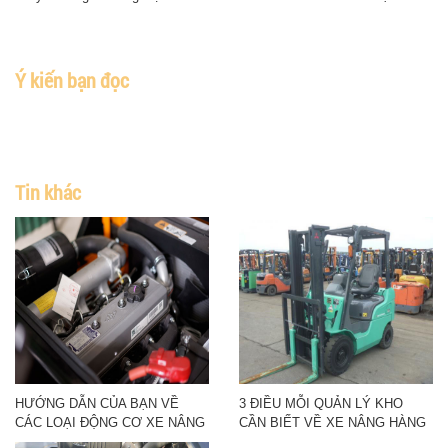
Ý kiến bạn đọc
Tin khác
HƯỚNG DẪN CỦA BẠN VỀ
3 ĐIỀU MỖI QUẢN LÝ KHO
CÁC LOẠI ĐỘNG CƠ XE NÂNG
CẦN BIẾT VỀ XE NÂNG HÀNG