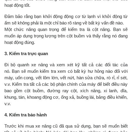
hoạt động tốt.
Đảm bảo rằng bạn khởi động động cơ từ lạnh vì khởi động từ
ấm sẽ không phải là một chỉ báo rõ ràng về bất kỳ vấn đề nào.
Một chức năng quan trọng để kiểm tra là cột nâng. Bạn sẽ
muốn áp dụng trọng lượng trên cột buồm và thấy rằng nó đang
hoạt động đúng.
3. Kiểm tra trực quan
Đi bộ quanh xe nâng và xem xét kỹ tất cả các đối tác của
nó. Bạn sẽ muốn kiểm tra xem có bất kỳ hư hỏng nào đối với
máy, uốn cong, vết lõm lớn, vết nứt, hàn sửa chữa, rò rỉ, rỉ sét,
v.v. Kiểm tra tất cả các bộ phận chính của máy để biết điều này
bao gồm cột buồm, đường ray cột, xích nâng, xi lanh, dĩa,
khung, tán, khoang động cơ, ống xả, buồng lái, bảng điều khiển,
v.v.
4. Kiểm tra bảo hành
Trước khi mua xe nâng cũ đã qua sử dụng, bạn sẽ muốn biết