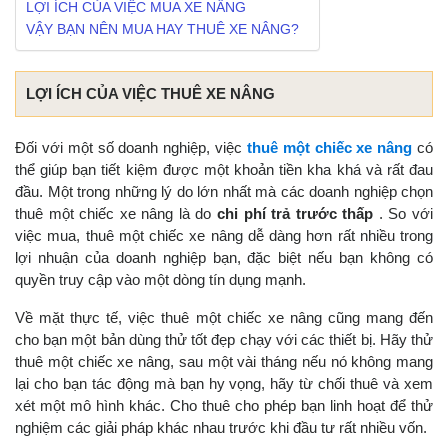
LỢI ÍCH CỦA VIỆC MUA XE NÂNG
VẬY BẠN NÊN MUA HAY THUÊ XE NÂNG?
LỢI ÍCH CỦA VIỆC THUÊ XE NÂNG
Đối với một số doanh nghiệp, việc
thuê một chiếc xe nâng
có
thể giúp bạn tiết kiệm được một khoản tiền kha khá và rất đau
đầu. Một trong những lý do lớn nhất mà các doanh nghiệp chọn
thuê một chiếc xe nâng là do
chi phí trả trước thấp
. So với
việc mua, thuê một chiếc xe nâng dễ dàng hơn rất nhiều trong
lợi nhuận của doanh nghiệp bạn, đặc biệt nếu bạn không có
quyền truy cập vào một dòng tín dụng mạnh.
Về mặt thực tế, việc thuê một chiếc xe nâng cũng mang đến
cho bạn một bản dùng thử tốt đẹp chạy với các thiết bị. Hãy thử
thuê một chiếc xe nâng, sau một vài tháng nếu nó không mang
lại cho bạn tác động mà bạn hy vọng, hãy từ chối thuê và xem
xét một mô hình khác. Cho thuê cho phép bạn linh hoạt để thử
nghiệm các giải pháp khác nhau trước khi đầu tư rất nhiều vốn.